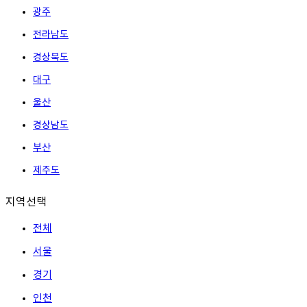
광주
전라남도
경상북도
대구
울산
경상남도
부산
제주도
지역선택
전체
서울
경기
인천