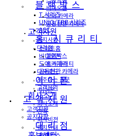
스마트홈
블랙박스
비디오폰
T 시리즈
도어 카메라
UNIQ/TRB 시리즈
공동현관 카메라
ACC
고객지원
홈 시큐리티
공지사항
대리점
스마트홈
블랙박스
비디오폰
홈 시큐리티
도어 카메라
공동현관 카메라
다운로드
이어폰
자주하는 질문
고객문의
이어폰
회사소개
고객지원
회사소개
고객지원
연혁
공지사항
회사비젼
대리점
위치안내
홍보센터
블랙박스