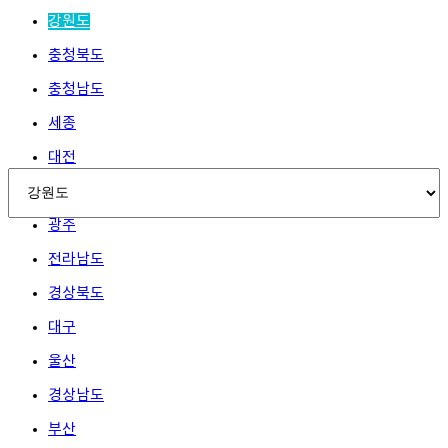
강원도
충청북도
충청남도
세종
대전
전라북도
광주
전라남도
경상북도
대구
울산
경상남도
부산