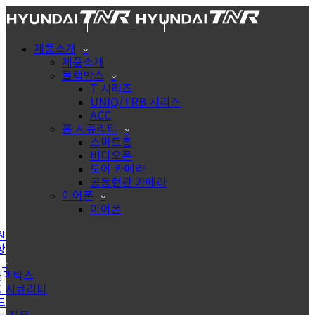
제품소개
제품소개
블랙박스
T 시리즈
UNIQ/TRB 시리즈
ACC
홈 시큐리티
스마트홈
비디오폰
도어 카메라
공동현관 카메라
이어폰
이어폰
원
항
블랙박스
홈 시큐리티
드