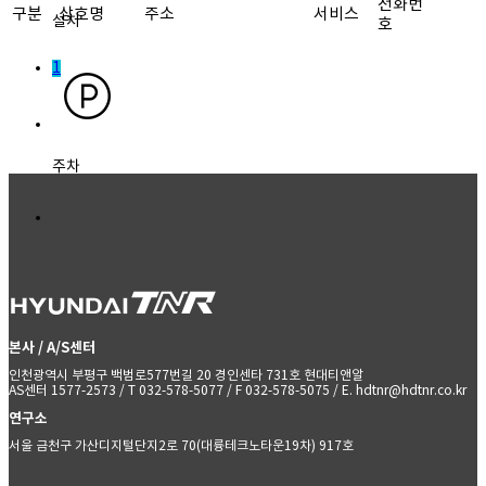
전화번
구분
상호명
주소
서비스
설치
호
1
주차
본사 / A/S센터
인천광역시 부평구 백범로577번길 20 경인센타 731호 현대티앤알
AS센터 1577-2573 / T 032-578-5077 / F 032-578-5075 / E. hdtnr@hdtnr.co.kr
연구소
서울 금천구 가산디지털단지2로 70(대륭테크노타운19차) 917호