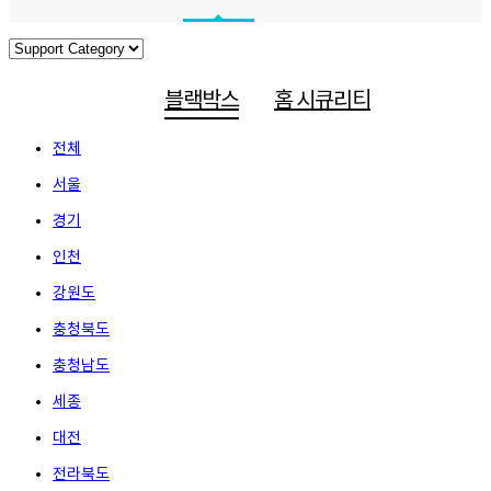
블랙박스
홈 시큐리티
전체
서울
경기
인천
강원도
충청북도
충청남도
세종
대전
전라북도