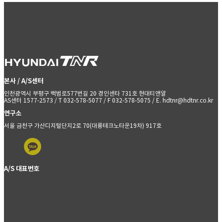
본사 / A/S센터
인천광역시 부평구 백범로577번길 20 경인센타 731호 현대티앤알
AS센터 1577-2573 / T 032-578-5077 / F 032-578-5075 / E. hdtnr@hdtnr.co.kr
연구소
서울 금천구 가산디지털단지2로 70(대륭테크노타운19차) 917호
A/S 대표번호