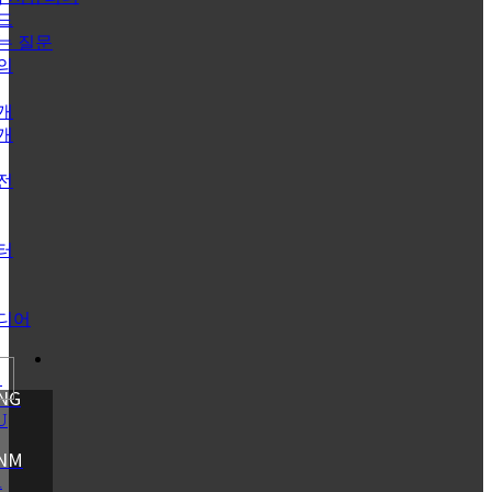
드
는 질문
의
개
개
전
터
디어
NG
NM