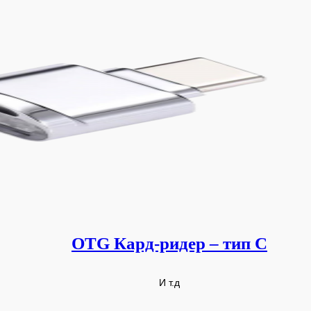
OTG Кард-ридер – тип C
И т.д