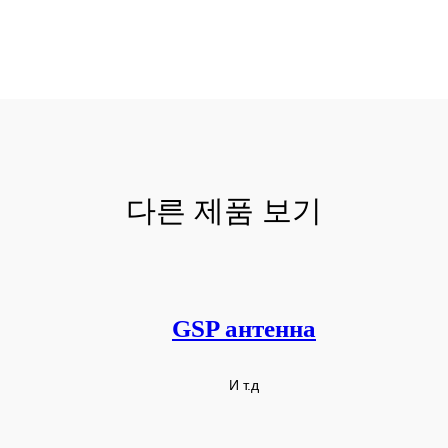
다른 제품 보기
GSP антенна
И т.д