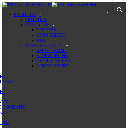
PRODUCT
PRODUCT
DASH CAM
T SERIES
UNIQ SERIES
ACC
HOME SECURITY
SMART HOME
VIDEO PHONE
DOOR CAMERA
LOBBY PHONE
RT
LOAD
RT
ANY
T COMPANY
RY
N
ION