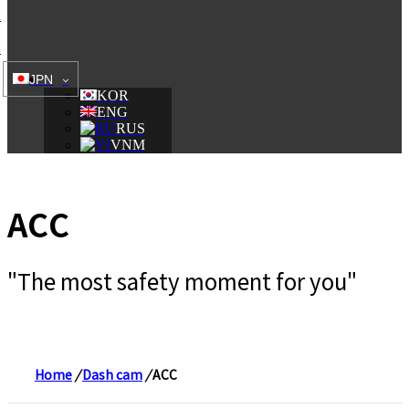
A
A
JPN
KOR
ENG
RUS
VNM
ACC
"The most safety moment for you"
Home
/
Dash cam
/
ACC