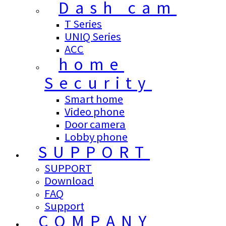
Dash cam
T Series
UNIQ Series
ACC
home
Security
Smart home
Video phone
Door camera
Lobby phone
SUPPORT
SUPPORT
Download
FAQ
Support
COMPANY