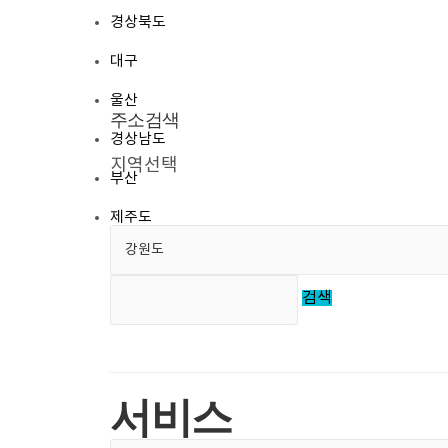
스마트홈
경상북도
비디오폰
대구
도어 카메라
공동현관 카메라
울산
고객지원
주소검색
경상남도
공지사항
지역선택
대리점
부산
블랙박스
제주도
홈 시큐리티
다운로드
자주하는 질문
검색
고객문의
회사소개
회사소개
연혁
서비스
회사비젼
위치안내