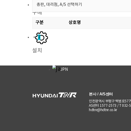
홍보센터
구매
뉴스
이벤트
구분
상호명
영상미디어
KOR
1
ENG
설치
RUS
VNM
JPN
주차
본사 / A/S센터
인천광역시 부평구 백범로577
AS센터 1577-2573 / T 032-57
hdtnr@hdtnr.co.kr