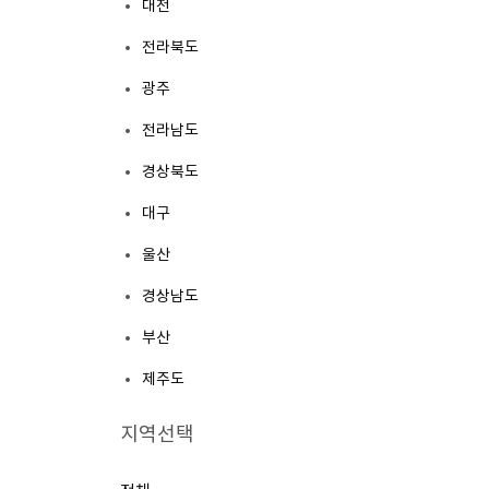
대전
전라북도
광주
전라남도
경상북도
대구
울산
경상남도
부산
제주도
지역선택