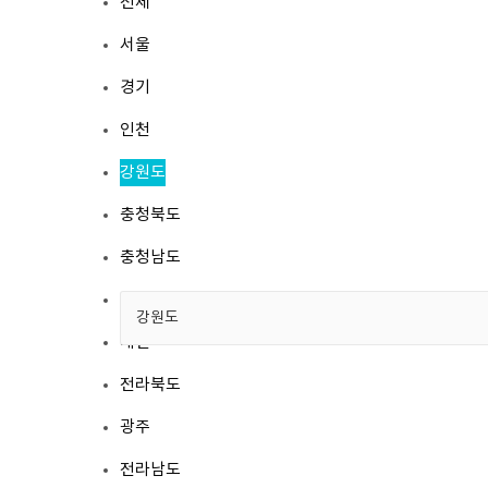
전체
서울
경기
인천
강원도
충청북도
충청남도
세종
제품소개
대전
블랙박스
전라북도
T 시리즈
UNIQ 시리즈
광주
ACC
전라남도
홈 시큐리티