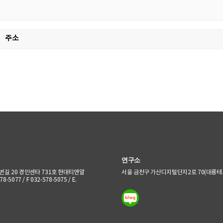
주소
연구소
번길 20 경인센타 731호 현대티앤알
서울 금천구 가산디지털단지2로 70(대륭테크
8-5077 / F 032-578-5075 / E.